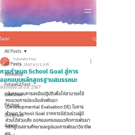
โพสต์
All Posts
FutureEd Fest
All Posts
3 ต.ค. 2567
ยาว 1 นาที
การกำหนด School Goal สู่การ
Workshop
ออกแบบหลักสูตรฐานสมรรถนะ
FutureEd Fest
อัปเดตเมื่อ
16 ต.ค. 2567
เน้นกระบวนการลงมือปฏิบัติเพื่อให้สามารถใช้
Exhibition
กระบวนการประเมินเชิงพัฒนา 
Pitching
(Developmental Evaluation:DE) ในการ
กำหนด School Goal จากการมีส่วนร่วมผู้มี
Showcase
ส่วนได้ส่วนเสีย ออกแบบกรอบแนวคิดการพัฒนา
Award
หลักสูตรสถานศึกษาและรูปแบบการพัฒนาวิชาขีพ
ครู