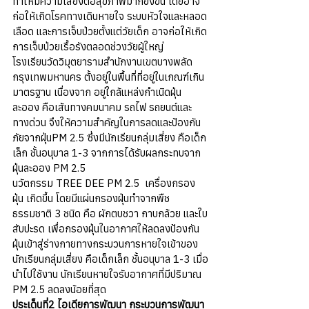
ทำให้มีความเสี่ยงต่อสุขภาพมากยิ่งขึ้น โดยอาจ
ก่อให้เกิดโรคทางเดินหายใจ ระบบหัวใจและหลอด
เลือด และการเจ็บป่วยตั้งแต่วัยเด็ก อาจก่อให้เกิด
การเจ็บป่วยเรื้อรังตลอดช่วงวัยผู้ใหญ่
โรงเรียนวัดวิมุตยารามสำนักงานเขตบางพลัด 
กรุงเทพมหานคร ตั้งอยู่ในพื้นที่ที่อยู่ในเกณฑ์เกิน
มาตรฐาน เนื่องจาก อยู่ใกล้แหล่งกำเนิดฝุ่น
ละออง คือเส้นทางคมนาคม รถไฟ รถยนต์และ
ทางด่วน จึงให้ความสำคัญในการลดและป้องกัน
ภัยจากฝุ่นPM 2.5 ซึ่งมีนักเรียนกลุ่มเสี่ยง คือเด็ก
เล็ก ชั้นอนุบาล 1-3 จากการได้รับผลกระทบจาก
ฝุ่นละออง PM 2.5
นวัตกรรม TREE DEE PM 2.5  เครื่องกรอง
ฝุ่น เกิดขึ้น โดยมีแผ่นกรองฝุ่นทำจากพืช
ธรรมชาติ 3 ชนิด คือ ผักตบชวา กาบกล้วย และใบ
สับปะรด เพื่อกรองฝุ่นในอากาศให้ลดลงป้องกัน
ฝุ่นเข้าสู่ร่างกายทางกระบวนการหายใจเข้าของ
นักเรียนกลุ่มเสี่ยง คือเด็กเล็ก ชั้นอนุบาล 1-3 เมื่อ
นำไปใช้งาน นักเรียนหายใจรับอากาศที่มีปริมาณ 
PM 2.5 ลดลงน้อยที่สุด
ประเด็นที่2 ไอเดียการพัฒนา กระบวนการพัฒนา