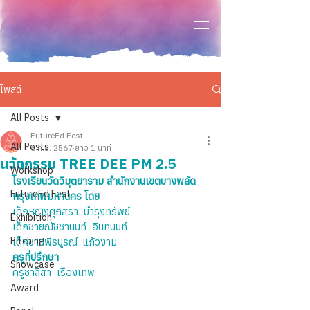
โพสต์
All Posts
FutureEd Fest
All Posts
6 ก.ย. 2567
ยาว 1 นาที
นวัตกรรม TREE DEE PM 2.5
Workshop
โรงเรียนวัดวิมุตยาราม สำนักงานเขตบางพลัด 
FutureEd Fest
กรุงเทพมหานคร โดย
เด็กหญิงศุภิสรา  บำรุงทรัพย์
Exhibition
เด็กชายณัชชานนท์  อินทนนท์
Pitching
เด็กชายพีรบูรณ์  แก้วงาม
ครูที่ปรึกษา
Showcase
ครูชาลิสา  เรืองเทพ 
Award