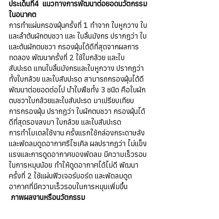
ประเด็นที่4  แนวทางการพัฒนาต่อยอดนวัตกรรม
ในอนาคต
การทำแผ่นกรองฝุ่นครั้งที่ 1 ทำจาก ใบหูกวาง ใบ
และลำต้นผักตบชวา และ ใบลิ้นมังกร ปรากฎว่า ใบ
และต้นผักตบชวา กรองฝุ่นได้ดีที่สุดจากผลการ
ทดลอง พัฒนาครั้งที่ 2 ใช้ใบกล้วย และใบ
สับปะรด แทนใบลิ้นมังกรและใบหูกวาง ปรากฏว่า 
ทั้งใบกล้วย และใบสับปะรด สามารถกรองฝุ่นได้ดี 
พัฒนาต่อยอดต่อไป นำใบพืชทั้ง 3 ชนิด คือใบผัก
ตบชวาใบกล้วยและใบสับปะรด มาเปรียบเทียบ
การกรองฝุ่น ปรากฏว่า ใบผักตบชวา กรองฝุ่นได้
ดีที่สุดรองลงมา ใบกล้วย และใบสับปะรด
การทำโมเดลใช้งาน ครั้งแรกใช้กล่องกระดาษลัง 
และพัดลมดูดอากาศรีไซเคิล ผลปรากฏว่า ไม่แข็ง
แรงและการดูดอากาศของพัดลม มีความเร็วรอบ
ในการหมุนน้อย ทำให้ดูดอากาศได้ไม่ดี พัฒนา 
ครั้งที่ 2 ใช้แผ่นฟิวเจอร์บอร์ด และพัดลมดูด
อากาศที่มีความเร็วรอบในการหมุนเพิ่มขึ้น 
ภาพผลงานหรือนวัตกรรม