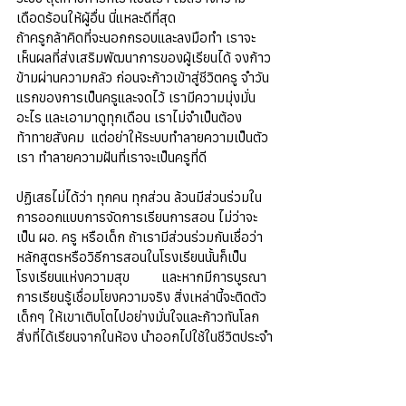
เดือดร้อนให้ผู้อื่น นี่แหละดีที่สุด
ถ้าครูกล้าคิดที่จะนอกกรอบและลงมือทำ เราจะ
เห็นผลที่ส่งเสริมพัฒนาการของผู้เรียนได้ จงก้าว
ข้ามผ่านความกลัว ก่อนจะก้าวเข้าสู่ชีวิตครู จำวัน
แรกของการเป็นครูและจดไว้ เรามีความมุ่งมั่น
อะไร และเอามาดูทุกเดือน เราไม่จำเป็นต้อง
ท้าทายสังคม  แต่อย่าให้ระบบทำลายความเป็นตัว
เรา ทำลายความฝันที่เราจะเป็นครูที่ดี
ปฏิเสธไม่ได้ว่า ทุกคน ทุกส่วน ล้วนมีส่วนร่วมใน
การออกแบบการจัดการเรียนการสอน ไม่ว่าจะ
เป็น ผอ. ครู หรือเด็ก ถ้าเรามีส่วนร่วมกันเชื่อว่า
หลักสูตรหรือวิธีการสอนในโรงเรียนนั้นก็เป็น
โรงเรียนแห่งความสุข         และหากมีการบูรณา
การเรียนรู้เชื่อมโยงความจริง สิ่งเหล่านี้จะติดตัว
เด็กๆ ให้เขาเติบโตไปอย่างมั่นใจและก้าวทันโลก 
สิ่งที่ได้เรียนจากในห้อง นำออกไปใช้ในชีวิตประจำ
วัน ซึ่งนี่อาจเป็นตัวบ่งบอกว่าการสอน ของครู
ประสบความสำเร็จก็เป็นได้
Meet Up