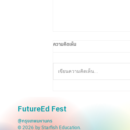
ความคิดเห็น
เขียนความคิดเห็น…
การเรียนรู้แนวใหม่ที่ตอบโจทย์
การสอนยุค AI-first
FutureEd Fest
@กรุงเทพมหานคร
© 2026 by Starfish Education.