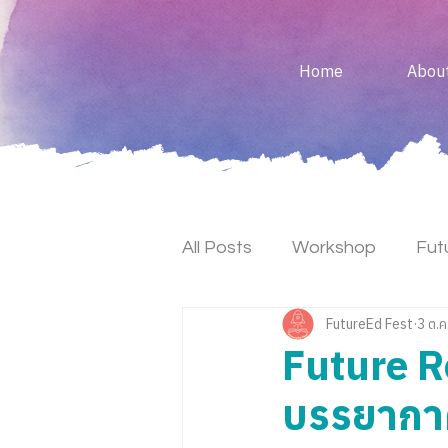
Home
Abou
All Posts
Workshop
Fut
FutureEd Fest
3 ต.ค
Keynote
Maker Fest
Future R
บรรยากาศก