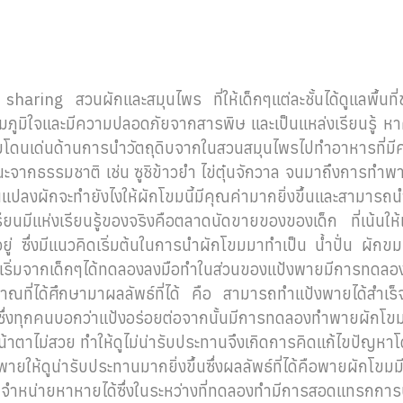
 sharing สวนผักและสมุนไพร ที่ให้เด็กๆแต่ละชั้นได้ดูแลพื้นที่
ภูมิใจและมีความปลอดภัยจากสารพิษ และเป็นแหล่งเรียนรู้ ห
มโดนเด่นด้านการนำวัตถุดิบจากในสวนสมุนไพรไปทำอาหารที่มี
จากธรรมชาติ เช่น ซูชิข้าวยำ ไข่ตุ๋นจักวาล จนมาถึงการทำพา
นแปลงผักจะทำยังไงให้ผักโขมนี้มีคุณค่ามากยิ่งขึ้นและสามารถ
ยนมีแห่งเรียนรู้ของจริงคือตลาดนัดขายของของเด็ก ที่เน้นให้เด็
อยู่ ซึ่งมีแนวคิดเริ่มต้นในการนำผักโขมมาทำเป็น น้ำปั่น ผัก
ิ่มจากเด็กๆได้ทดลองลงมือทำในส่วนของแป้งพายมีการทดลอ
ที่ได้ศึกษามาผลลัพธ์ที่ได้ คือ สามารถทำแป้งพายได้สำเร็จซ
มซึ่งทุกคนบอกว่าแป้งอร่อยต่อจากนั้นมีการทดลองทำพายผักโขมอ
้าตาไม่สวย ทำให้ดูไม่น่ารับประทานจึงเกิดการคิดแก้ไขปัญหา
ให้ดูน่ารับประทานมากยิ่งขึ้นซึ่งผลลัพธ์ที่ได้คือพายผักโขมมี
ไปจำหน่ายหาหายได้ซึ่งในระหว่างที่ทดลองทำมีการสอดแทรกกา