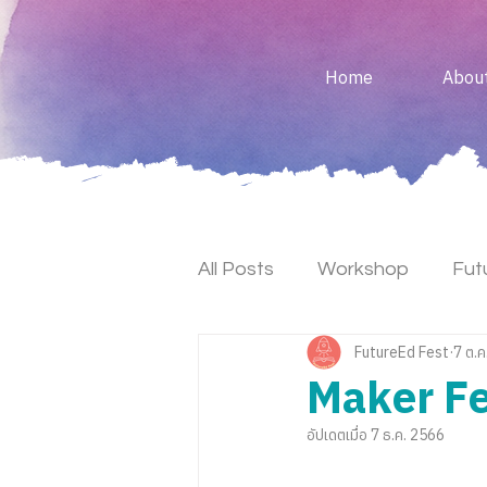
Home
Abou
All Posts
Workshop
Fut
FutureEd Fest
7 ต.ค
Keynote
Maker Fest
Maker Fe
อัปเดตเมื่อ
7 ธ.ค. 2566