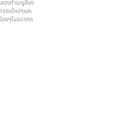
ลองทำเมนูอื่นๆ
ัตกรรมใหม่ๆและ
น้อยๆในอนาคต 