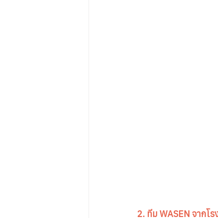
2. ทีม WASEN จาก
โร