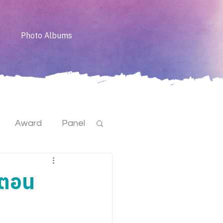
Photo Albums
Award
Panel
าตอน