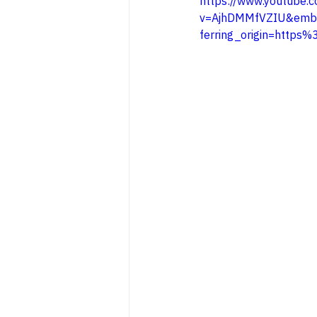
https://www.youtube.
v=AjhDMMfVZIU&embe
ferring_origin=http