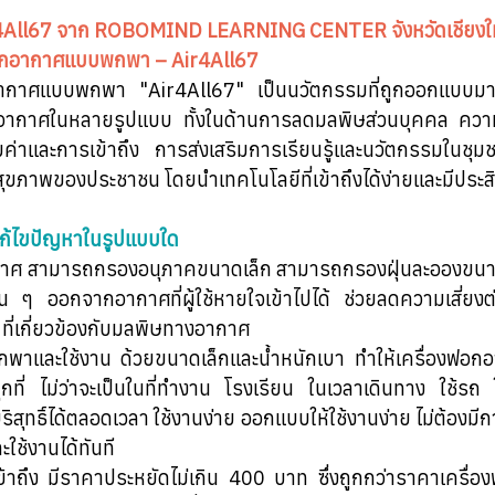
4All67 จาก
ROBOMIND LEARNING CENTER จังหวัดเชียงให
ฟอกอากาศแบบพกพา – Air4All67
ากาศแบบพกพา "Air4All67" เป็นนวัตกรรมที่ถูกออกแบบมาเ
อากาศในหลายรูปแบบ ทั้งในด้านการลดมลพิษส่วนบุคคล คว
มค่าและการเข้าถึง การส่งเสริมการเรียนรู้และนวัตกรรมในช
ขภาพของประชาชน โดยนำเทคโนโลยีที่เข้าถึงได้ง่ายและมีประส
แก้ไขปัญหาในรูปแบบใด
าศ สามารถกรองอนุภาคขนาดเล็ก สามารถกรองฝุ่นละอองขนา
ื่น ๆ ออกจากอากาศที่ผู้ใช้หายใจเข้าไปได้ ช่วยลดความเสี่ย
 ที่เกี่ยวข้องกับมลพิษทางอากาศ
าและใช้งาน ด้วยขนาดเล็กและน้ำหนักเบา ทำให้เครื่องฟอกอ
ที่ ไม่ว่าจะเป็นในที่ทำงาน โรงเรียน ในเวลาเดินทาง ใช้รถ ใ
ทธิ์ได้ตลอดเวลา ใช้งานง่าย ออกแบบให้ใช้งานง่าย ไม่ต้องมีการต
ะใช้งานได้ทันที
ข้าถึง มีราคาประหยัดไม่เกิน 400 บาท ซึ่งถูกกว่าราคาเครื่