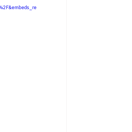
m%2F&embeds_re
E