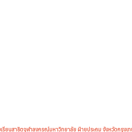
งเรียนสาธิตจุฬาลงกรณ์มหาวิทยาลัย ฝ่ายประถม จังหวัดกรุง