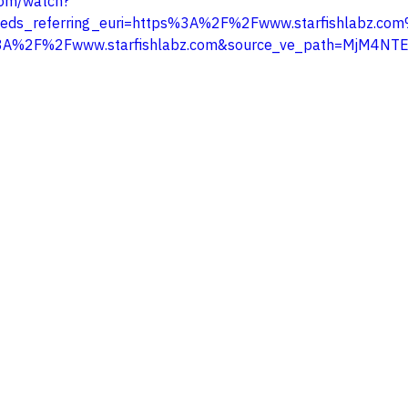
com/watch?
ds_referring_euri=https%3A%2F%2Fwww.starfishlabz.co
s%3A%2F%2Fwww.starfishlabz.com&source_ve_path=MjM4NT