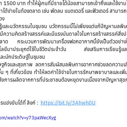
่า 1500 บาท ทำให้ผู้คนที่มีรายได้น้อยสามารถเข้าถึงและใช้งานไ
หาได้ง่ายในท้องตลาด เช่น พัดลม แบตเตอรี่ และฟิวเตอร์ สามา
เอง
นรู้และนวัตกรรมในชุมชน นวัตกรรมนี้ไม่เพียงแต่แก้ปัญหามลพิ
ชนมีความคิดสร้างสรรค์และมีแรงบันดาลใจในการสร้างสรรค์สิ่งป
ท้องตลาด กระบวนการพัฒนาเครื่องฟอกอากาศนี้ยังเป็นตัวอย่
โลยีมาประยุกต์ใช้ในชีวิตประจำวัน ส่งเสริมการเรียนรู้แ
นและนักประดิษฐ์ในชุมชน
ฐกิจและสุขภาพ ลดการสัมผัสมลพิษทางอากาศช่วยลดความเสี
น ๆ ที่เกี่ยวข้อง ทำให้ลดค่าใช้จ่ายในการรักษาพยาบาลและเพ
การผลิตจากการที่ประชาชนต้องหยุดงานเนื่องจากปัญหาสุขภาพ
งขันได้ที่ ลิงก์ : 
https://bit.ly/3Ahwh0U
.com/watch?v=y73paWecXyg