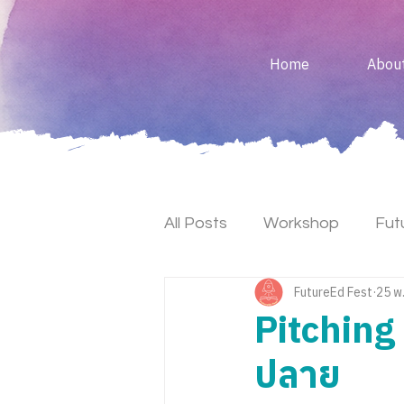
Home
Abou
All Posts
Workshop
Fut
FutureEd Fest
25 พ
Keynote
Maker Fest
Pitching
ปลาย