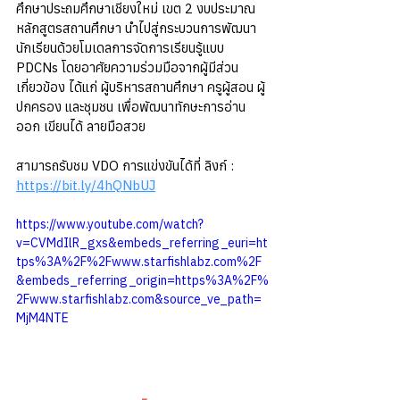
ศึกษาประถมศึกษาเชียงใหม่ เขต 2 งบประมาณ 
หลักสูตรสถานศึกษา นำไปสู่กระบวนการพัฒนา
นักเรียนด้วยโมเดลการจัดการเรียนรู้แบบ 
PDCNs โดยอาศัยความร่วมมือจากผู้มีส่วน
เกี่ยวข้อง ได้แก่ ผู้บริหารสถานศึกษา ครูผู้สอน ผู้
ปกครอง และชุมชน เพื่อพัฒนาทักษะการอ่าน
ออก เขียนได้ ลายมือสวย
สามารถรับชม VDO การแข่งขันได้ที่ ลิงก์ : 
https://bit.ly/4hQNbUJ
https://www.youtube.com/watch?
v=CVMdIlR_gxs&embeds_referring_euri=ht
tps%3A%2F%2Fwww.starfishlabz.com%2F
&embeds_referring_origin=https%3A%2F%
2Fwww.starfishlabz.com&source_ve_path=
MjM4NTE