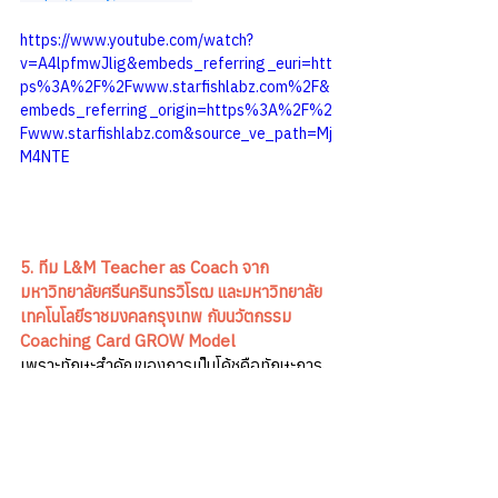
https://www.youtube.com/watch?
v=A4lpfmwJlig&embeds_referring_euri=htt
ps%3A%2F%2Fwww.starfishlabz.com%2F&
embeds_referring_origin=https%3A%2F%2
Fwww.starfishlabz.com&source_ve_path=Mj
M4NTE
5.
ทีม L&M Teacher as Coach จาก
มหาวิทยาลัยศรีนครินทรวิโรฒ และมหาวิทยาลัย
เทคโนโลยีราชมงคลกรุงเทพ กับนวัตกรรม 
Coaching Card GROW Model 
เพราะทักษะสำคัญของการเป็นโค้ชคือทักษะการ
ตั้งคำถามและฟังด้วยใจ การ์ดเกม Coaching 
Card GROW Model จะช่วยให้โค้ชมือใหม่ได้
ฝึกฝนการถามและการฟังไปพร้อมความสนุกที่ได้
จากการเล่นการ์ดเกมนี้ 