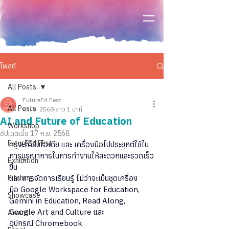
โพสต์
All Posts
FutureEd Fest
All Posts
6 ก.ย. 2568
ยาว 1 นาที
AI and Future of Education
Workshop
อัปเดตเมื่อ
17 ก.ย. 2568
FutureEd Fest
ครูจะได้รับไอเดีย และ เครื่องมือไปประยุกต์ใช้ใน
การบูรณาการในการทำงานให้สะดวกและรวดเร็ว
Exhibition
ขึ้น
Pitching
และ การจัดการเรียนรู้ ไม่ว่าจะเป็นชุดเครื่อง
มือ Google Workspace for Education, 
Showcase
Gemini in Education, Read Along, 
Google Art and Culture และ 
Award
อุปกรณ์ Chromebook